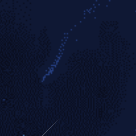
世界杯官方入口全站App