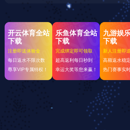
者喜爱。
我们将继续秉持“
技术创新、用户至
站登录入口-世界杯(中国)平台。