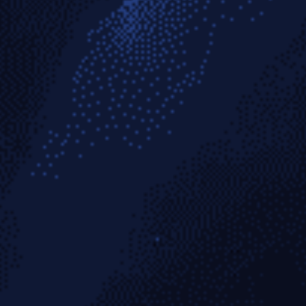
世界杯官方入口网络化安全体
站登录入口-世界杯(中国)平台架构，实现用户与数据全链路防护
身份验证
网络防
登录、行为识
WAF规则、
、设备绑定
别、服务稳