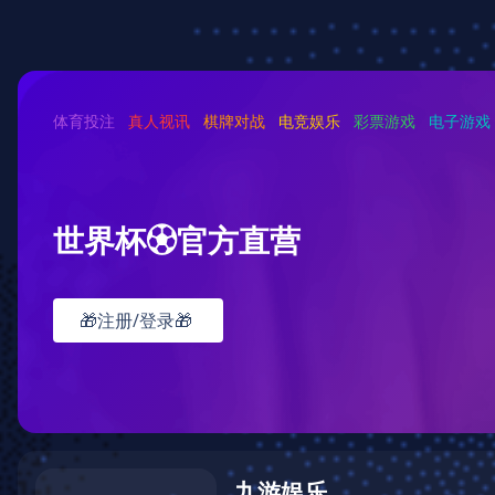
世界
连接你的赛事视野，打造