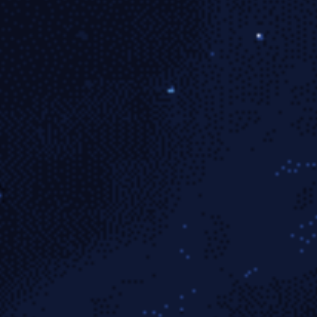
洛
杉
矶