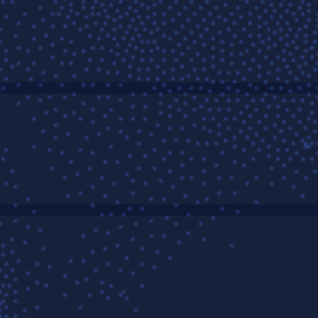
世界杯官方入口公司简介
场的综合体育赛事直播与数据服务平台，专注于为体育迷打
端同步
等核心功能，为用户提供一站式的世界杯官方端网站登
构稳定高效，全面适配 APP、PC 和移动网页端。在东南
获得便捷、可靠的服务体验。
超
100 万+
注册用户，服务网络覆盖十余国家与地区，日均