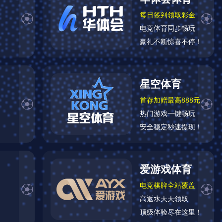
造高品质的数字化观赛体验。我们整
录入口-世界杯(中国)服务。
亚、中东、欧洲等区域建立了本地化技
访问量持续增长，深受广大体育爱好