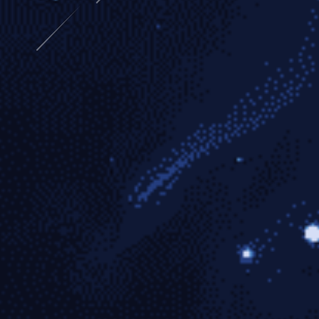
我们推出的原生应用覆盖体育、电竞等热门内容，
支持赛事查看、数据浏览与多端同步，结合高清直
播与智能提醒，为用户带来高效、流畅的体验。
依托世界杯官方