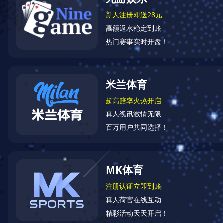
世界杯官方入口
是一家面向全球市
合
高清赛事直播、数据分析、多终
平台通过多项国际安全认证，系统架
术与客服团队，确保每位用户都能
截至目前，世界杯官方入口 已拥有