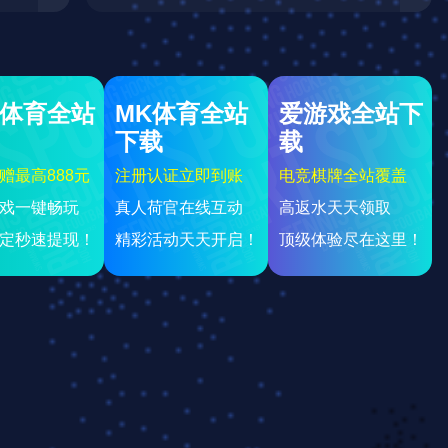
于成为全球领先的世界杯官方端网