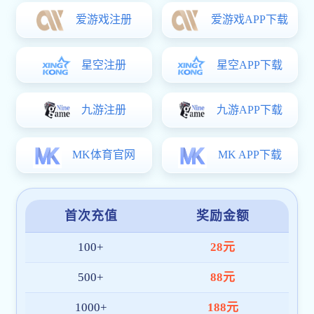
实施恶意攻击、干扰平台系统安全
侵犯他人合法权益，包括隐私权、名誉权、知识产权等
进行任何未经授权的商业推广或广告行为
使用自动化工具批量抓取、爬虫、数据镜像等行为
五、知识产权声明
本平台上的所有内容（包括但不限于界面结构、数据接口、文
字、图像、音频、源代码等）均归本平台或关联方所有，受相关
法律保护。未经授权，用户不得以任何形式使用。
六、服务中止与终止
在以下任一情况下，平台有权中止或终止对用户的全部或部分服
务，且无需提前通知：
用户违反本协议内容或法律法规
用户提供虚假信息或存在安全风险
基于世界杯官方端网站登录入口-世界杯(中国)平台运营策略