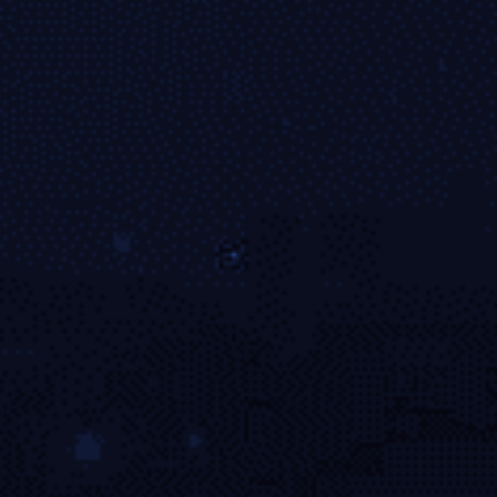
员
逐渐重拾昔日的辉煌。根据《马卡...
里
疑是一支充满竞争力的球队，而他们...
C米
C米兰迎战热那亚，比赛的焦点无疑...