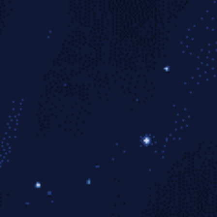
轻人才时，同时考虑到如何保留和利用现有的老将力量，通过这
的提升
的多样性，而这恰恰是勇士队需要进一步加强的一点。随着球队
略，以适应不同对手。在这一过程中，年轻球员往往能带来新的
帮助指导这些战术实践。他们对于不同战术体系中的执行细节掌
防守端，一名老将可以通过个人技巧及身体条件来示范如何防守
轻人与老将之间的位置关系，不仅能提高球队整体战术灵活性，
队在赛季中的表现。