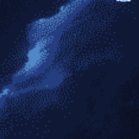
秀培养显得尤为重要，因此补
可能成为实现冠军梦想的重要
帮助培养新人。这种双轨制的
。此外，老将们对于职业生涯
比赛环境。
可持续发展的优秀球队。
对运动员产生影响。因此，提
多指导，包括如何处理失误、