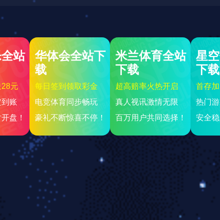
文
勇士队作为一支历史悠久且具备强大实力的球队，面临着阵容结
士队需要对当前阵容进行调整，以便有效地结合年轻球员与经验
球员的发展提供良好的土壤。本文将从四个方面探讨勇士队如何
队文化、战术灵活性、长期发展以及心理素质等方面，从而为读
重要性
团队文化著称，这种文化不仅仅体现在比赛场上，更渗透到训练
他们往往充满激情和创造力，能够推动团队氛围更加积极向上。
时也让新加入的年轻球员迅速融入团队。
不足以构建一个健康稳定的团队文化。经验丰富的老将则起到了
，为年轻球员树立榜样。同时，老将们积累了大量比赛经验，可
适应NBA联赛的进程。