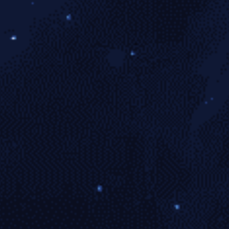
分享到：
上一篇
恩比德庆祝阿森纳夺冠感慨成为
你可能感兴趣的内容
感谢王禹加盟北京国安足球俱乐
在中国足球发展日益迅速的背景下，北
2026-07-10