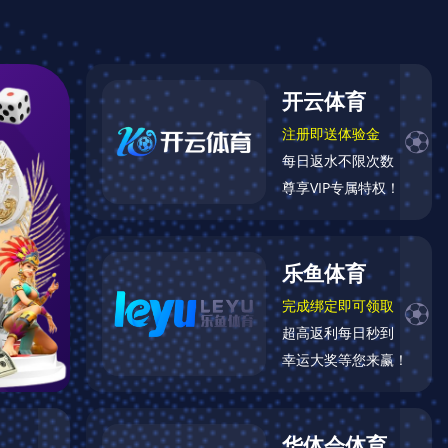
App
公司
体育
注册入口
简介
快讯
看更便捷
端支持、高清视频、 实时