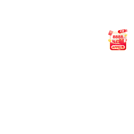
要及时调整阵容，以确保持续竞争力。
综上所述，可以预见的是，只要继续团结一致，加大投入并
完善各项工作，相信热刺将在未来几年内再次崛起于欧洲顶
级舞台。而这背后，无疑是弗兰克坚定决心与勇气的不懈体
现，也是他引导整个团队朝着正确方向前行的重要力量。
总结：
综观全文，我们可以看到，无论是在领导风格、团队建设还
是心理素质方面，弗兰克都表现出了极高水平。他用实际行
动诠释了什么是真正的责任与担当，同时也为年轻球员树立
了榜样。在他的带领下，相信热刺必将在今后的比赛中迎头
赶上，实现历史性的突破，不负众望。
最终，我们期待着看到一个更加成熟、更具竞争力的热刺出
现在欧洲赛场上，希望他们能以优异表现回馈支持者，并书
写新的辉煌篇章。而这一切，都源于那份承受压力、不屈不