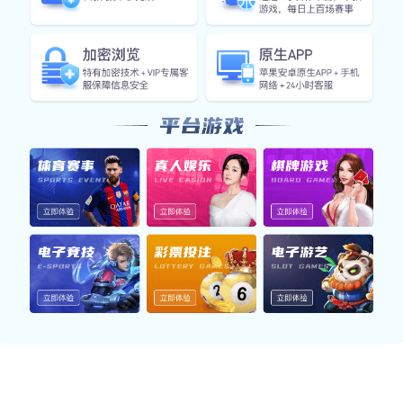
的一环。弗兰克深知这一点，因此他特别重视队内文化的营
造。在日常训练及生活中，他倡导包容与理解，让每个成员
都能感受到被重视。通过建立良好的沟通机制，减少误解和
矛盾，从而增强球队整体凝聚力。
与此同时，他也积极引入年轻球员，通过给予他们上场机会
来激发潜力。这不仅为球队注入新鲜血液，也让老将们感受
到来自新人的竞争压力，从而促使全队共同进步。比如，在
某场比赛中，一名年轻小将凭借出色表现获得首发，这不仅
激励了他本人，也让其他队友意识到，只要努力，就有机会
得到认可。
此外，弗兰克还注重培养球员之间的默契，例如通过增加小
组对抗训练，提高配合度。在经过密集训练后，各项技术指
标都有显著提升，这为热刺在欧冠赛场上打下坚实基础。可
以说，团结一致是热刺能够不断向前的重要因素之一。